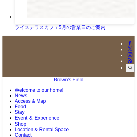
ライステラスカフェ5月の営業日のご案内
Brown's Field
Welcome to our home!
News
Access & Map
Food
Stay
Event ＆ Experience
Shop
Location & Rental Space
Contact