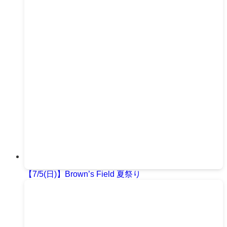
【7/5(日)】Brown’s Field 夏祭り