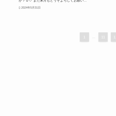
か？☺️🤍 また来月もどうぞよろしくお願い...
2024年5月31日
1
...
11
1