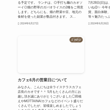
る予定です。 ランチは、◎手打ち麺のカオソ
7月28日(日
ーイ◎畑の野草のガパオライスの2種をご用意
いね😉✨ 今
します。どちらにも、畑の野菜や豆、地元の
貨、面白体験
食材を使った副菜が数品付きます。 ス...
等々魅力たっぷ
2024年6月27日
2024年6月26日
INFO
カフェ6月の営業日について
みなさん、こんにちは🌼ライステラスカフェ
店長のカオです＾＾ 5月もたくさんの方にお
越し頂き誠にありがとうございました◯田植
えやMOTTAINAIカフェなどのイベント盛りだ
くさんでしたが、皆様楽しめましたでしょう