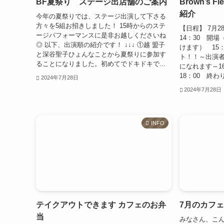
BF夏祭り ステージ出店舗のご案内
Brown’s 
紹介
今年の夏祭りでは、ステージ出演して下さる
方々を5組お招きしました！ 15時からのステ
【日程】 7月
ージパフォーマンスに是非お越しくださいね
14：30 開
◎ 以下、出演順の紹介です！ ↓↓↓ ①越 盟子
けます） 15
と深谷聖子ひょんなことから夏祭りに参加す
ト！！～出演
ることになりました。初めてでドキドキで...
になれます～16：
18：00 終わ
2024年7月28日
2024年7月28日
INFO
テイクアウトできます カフェのお弁
7月のカフ
当
みなさん、こん