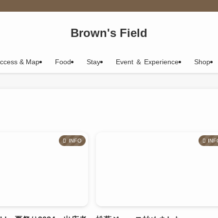
Brown's Field
ccess & Map
Food
Stay
Event ＆ Experience
Shop
INFO
INF