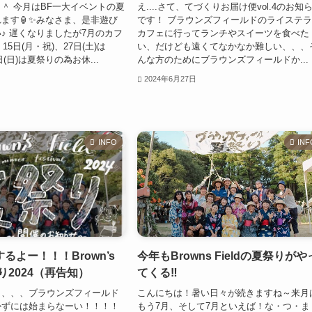
＾ 今月はBF一大イベントの夏
え....さて、てづくりお届け便vol.4のお知
ます🏮✨みなさま、是非遊び
です！ ブラウンズフィールドのライステ
♪ 遅くなりましたが7月のカフ
カフェに行ってランチやスイーツを食べた
 15日(月・祝)、27日(土)は
い、だけども遠くてなかなか難しい、、、
e28日(日)は夏祭りの為お休...
んな方のためにブラウンズフィールドか...
2024年6月27日
INFO
INF
るよー！！！Brown’s
今年もBrowns Fieldの夏祭りがや
祭り2024（再告知）
てくる‼
も、、、ブラウンズフィールド
こんにちは！暑い日々が続きますね～来月
かずには始まらなーい！！！！
もう7月、そして7月といえば！な・つ・ま