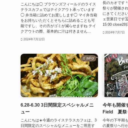
長のカオです＾
こんにちは◯ ブラウンズフィールドのライス
祭りが開催され
テラスカフェではテイクアウト承っています
にきてください
◯ 弁当箱に詰めてお渡しします◯ マイ弁当箱
ェ営業日です🗓️
をお持ちいただくとそちらに詰めることも可
15:00 clos
能ですし、その方がゴミが減らせますね テイ
クアウトの際、基本的に汁は付きません...
2024年7月7日
2024年7月12日
INFO
6.28-6.30 3日間限定スペシャルメニ
今年も開催す
ュー
Field 夏
こんにちは☀️今週のライステラスカフェは、3
今年の下半期
日間限定のスペシャルなメニューをご用意す
の夏祭りへ行