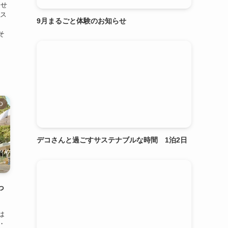
らせ
ラス
9月まるごと体験のお知らせ
そ
O
デコさんと過ごすサステナブルな時間 1泊2日
っ
は
・