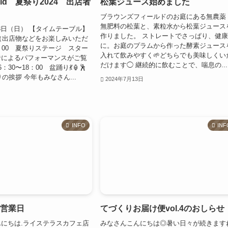
Field 夏祭り2024 出店者
松葉ジュース始めました
ブラウンズフィールドのお庭にある無農薬
無肥料の松葉と、素粒水から松葉ジュース
28日（日） 【タイムテーブル】
作りました。 ストレートでさっぱり、健
場（出店物などをお楽しみいただ
に。お庭のプラムから作った酵素ジュース
：00 夏祭りステージ スター
入れて飲みやすく🌱どちらでも美味しくい
者によるパフォーマンスがご覧
だけます◯ 継続的に飲むことで、喘息の...
30〜18：00 盆踊り💃🏮🕺
りの挨拶 今年もみなさん...
2024年7月13日
INFO
INF
ェ営業日
てづくりお届け便vol.4のおしらせ
にちは.ライステラスカフェ店
みなさんこんにちは◎暑い日々が続きます