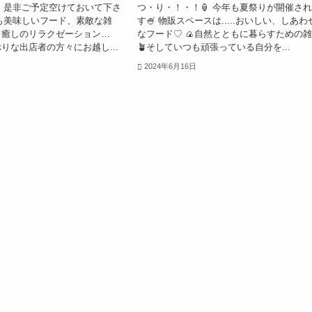
)は、是非ご予定空けておいて下さ
つ・り・！・！🏮 今年も夏祭りが開催さ
年も美味しいフード、素敵な雑
す🍧 物販スペースは.....おいしい、しあわ
、癒しのリラクゼーション…
なフード♡ 🍙自然とともに暮らすための
りな出店者の方々にお越し...
🪴そしていつも頑張っている自分を...
2024年6月16日