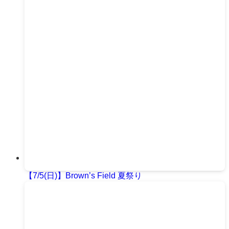
【7/5(日)】Brown’s Field 夏祭り