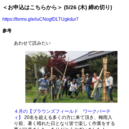
＜お申込はこちらから＞ (5/26 (木) 締め切り)
https://forms.gle/iuCNogfDLTUgkdur7
参考
あわせて読みたい
４月の【ブラウンズフィールド ワークパーテ
ィ】
20名を超える多くの方に来て頂き、梅雨入
り前、暑く晴れた日となり皆で楽しく作業をする