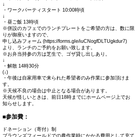
↓
・ワークパーティスタート 10:00時頃
↓
・昼ご飯 13時頃
※併設のカフェでのランチプレートをご希望の方は、数に限
りが御座いますので、
申し込みフォーム (https://forms.gle/iuCNogfDLTUgkdur7)
より、ランチのご予約をお願い致します。
※お弁当持参の方は芝生で、ゴザ貸し出しあり。
↓
・解散 14時30分
(↓)
・午後は自家用車で来られた希望者のみ作業に参加頂けま
す。
※天候不良の場合は中止となる場合があります。
天候が怪しいときは、前日18時までにホームページ上でお
知らせします。
■参加費：
ドネーション（寄付）制
ブラウンズフィールドでの農作業時にかかる費用として充て