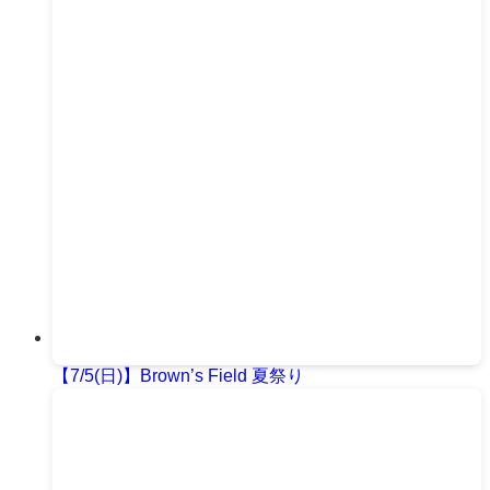
【7/5(日)】Brown’s Field 夏祭り