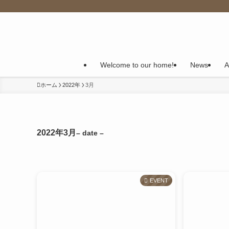
Welcome to our home!
News
A
ホーム
2022年
3月
2022年3月
– date –
EVENT