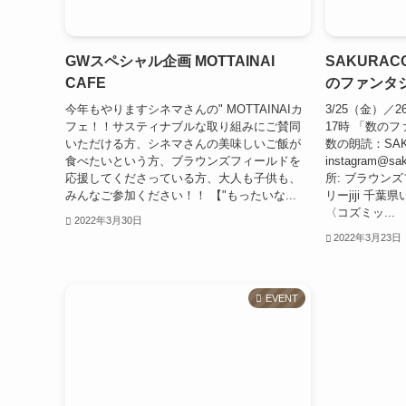
GWスペシャル企画 MOTTAINAI
SAKURACO
CAFE
のファンタ
今年もやりますシネマさんの" MOTTAINAIカ
3/25（金）／26
フェ！！サスティナブルな取り組みにご賛同
17時 「数のフ
いただける方、シネマさんの美味しいご飯が
数の朗読：SAK
食べたいという方、ブラウンズフィールドを
instagram@sak
応援してくださっている方、大人も子供も、
所: ブラウン
みんなご参加ください！！ 【"もったいな...
リーjiji 千葉
〈コズミッ...
2022年3月30日
2022年3月23日
EVENT