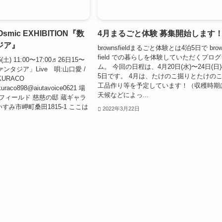
smic EXHIBITION『数
4月まるごと体験 募集開始します
ジア』
brownsfieldまるごと体験とは4泊5日で bro
field での暮らしを体験していただくプロク
(土) 11:00〜17:00♬26日15〜
ム。 今回の日程は、4月20日(水)〜24日(日)
ァンタジア」Live 唄:山口愛 /
5日です。 4月は、たけのこ掘りとたけの
URACO
工品作り等を予定しています！（収穫時期
uraco898@aiutavoice0621 場
天候などによっ...
ズフィールド 慈慈の邸 蔵ギャラ
県いすみ市岬町桑田1815-1 ここは
2022年3月22日