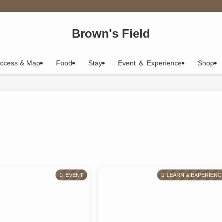
Brown's Field
ccess & Map
Food
Stay
Event ＆ Experience
Shop
EVENT
LEARN & EXPERIENC