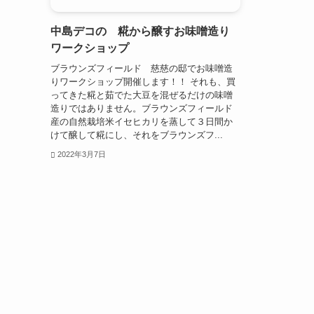
中島デコの 糀から醸すお味噌造り
ワークショップ
ブラウンズフィールド 慈慈の邸でお味噌造
りワークショップ開催します！！ それも、買
ってきた糀と茹でた大豆を混ぜるだけの味噌
造りではありません。ブラウンズフィールド
産の自然栽培米イセヒカリを蒸して３日間か
けて醸して糀にし、それをブラウンズフ...
2022年3月7日