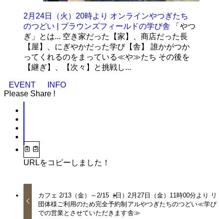
2月24日（火）20時より オンラインやつぎたち
のつどい | ブラウンズフィールドの学び舎
「やつ
ぎ」とは... 空き家だった【家】、商店だった長
【屋】、にぎやかだった学び【舎】 誰かがつか
ってくれるのをまっている≪や≫たち その後を
【継ぎ】、【次々】と挑戦し...
EVENT
INFO
Please Share !
URLをコピーしました！
カフェ 2/13（金）～2/15（日）
2月27日（金）11時00分より リ
団体様ご利用のため完全予約制
アルやつぎたちのつどい≪学び
での営業とさせていただきます
舎≫