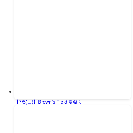
【7/5(日)】Brown’s Field 夏祭り