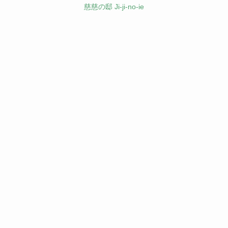
慈慈の邸 Ji-ji-no-ie