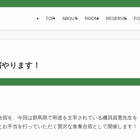
TOP
ABOUT
ROOM
RESERVE
F
食合宿やります！
合宿を、今回は群馬県で和道を主宰されている磯貝昌寛先生を
とお手当を行っていただく贅沢な食養合宿として開催します！