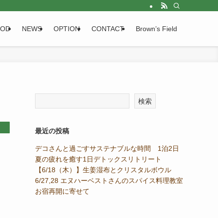
OOD
NEWS
OPTION
CONTACT
Brown’s Field
検索
最近の投稿
デコさんと過ごすサステナブルな時間 1泊2日
夏の疲れを癒す1日デトックスリトリート
【6/18（木）】生姜湿布とクリスタルボウル
6/27,28 エヌハーベストさんのスパイス料理教室
お宿再開に寄せて