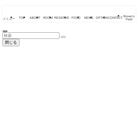
Brown's
TOP
ABOUT
ROOM
RESERVE
FOOD
NEWS
OPTION
CONTACT
メニュー
Field
閉じる