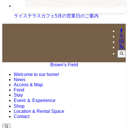
ライステラスカフェ5月の営業日のご案内
Brown's Field
Welcome to our home!
News
Access & Map
Food
Stay
Event ＆ Experience
Shop
Location & Rental Space
Contact