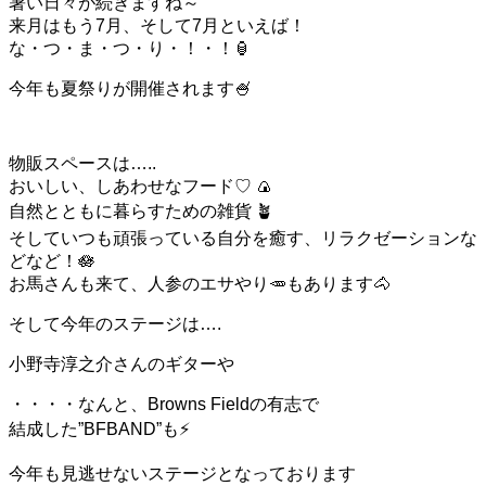
暑い日々が続きますね～
来月はもう7月、そして7月といえば！
な・つ・ま・つ・り・！・！🏮
今年も夏祭りが開催されます🍧
物販スペースは…..
おいしい、しあわせなフード♡ 🍙
自然とともに暮らすための雑貨 🪴
そしていつも頑張っている自分を癒す、リラクゼーションな
どなど！🪷
お馬さんも来て、人参のエサやり🥕もあります🐴
そして今年のステージは….
小野寺淳之介さんのギターや
・・・・なんと、Browns Fieldの有志で
結成した”BFBAND”も⚡️
今年も見逃せないステージとなっております