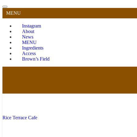
MENU
Instagram
About
News
MENU
Ingredients
Access
Brown’s Field
Rice Terrace Cafe