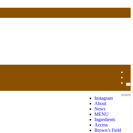
Instagram
About
News
MENU
Ingredients
Access
Brown’s Field