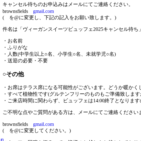
キャンセル待ちのお申込みはメールにてご連絡ください。
brownsfields
gmail.com
(
を@に変更し、下記の記入をお願い致します。)
件名は「ヴィーガンスイーツビュッフェ2025キャンセル待ち
・お名前
・ふりがな
・人数(中学生以上○名、小学生○名、未就学児○名)
・送迎の必要・不要
○その他
・お席はテラス席になる可能性がございます。どうか暖かく
・すべて植物性です(グルテンフリーのものもご準備致します
・ご来店時間に関わらず、ビュッフェは14:00終了となりま
ご不明な点やご質問がある方は、メールにてご連絡ください
brownsfields
gmail.com
(
を@に変更してください。)