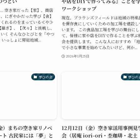
のつどい
や店をDIYで作ってみる』ことを
ワークショップ
... 空き家だった【家】、商店
】、にぎやかだった学び【舎】
現在、ブラウンズフィールドは地域の特産
てくれるのをまっている≪や≫
を保存食にしていくための加工場を建設し
【継ぎ】、【次々】と挑戦し、
います。 この食品加工場を学びの舞台にし
いく そんなひとびとを「やつ
て、皆様に家や店をDIYで作ることを学ぶ
いっしょに房総地域...
会を提供します。 こんな人におすすめ 「
で小さな事業を始めてみたいけど、何か...
2026年1月25日
学びの会
学びの
（金）まちの空き家リノベ
12月12日（金）空き家活用事例見
ート 古民家には「夢」と
会（居庵 iori-ori・杢珈琲・北土