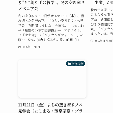
り”と“創り手の哲学”。冬の空き家リ
「生業」が
ノベ見学会
秋の空き家リノ
けるような青
冬の空き家リノベ見学会 12月12日（木）、澄
学会」を開催し
み切った冬空の下、「まちの空き家リノベ見
びきり個性的な
学会」を開催しました。 今回は、「ioriori」
寮」「ブラウン
→「星空の小さな図書館」→「マチノイト」
まったのは、別
→「北土舎」→「ブラウンズフィールド」の
順で、5つの拠点を巡る冬の旅。前回（11...
2025年11月30
2025年12月17日
学びの会
11月21日（金）まちの空き家リノベ
見学会（にこまる・芳泉茶寮・ブラ