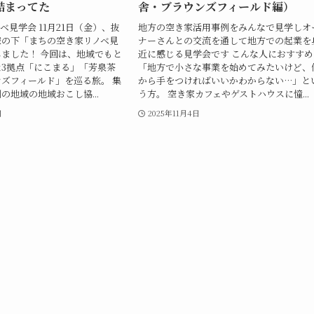
詰まってた
舎・ブラウンズフィールド編）
ベ見学会 11月21日（金）、抜
地方の空き家活用事例をみんなで見学しオ
空の下「まちの空き家リノベ見
ナーさんとの交流を通して地方での起業を
ました！ 今回は、地域でもと
近に感じる見学会です こんな人におすすめ
3拠点「にこまる」「芳泉茶
「地方で小さな事業を始めてみたいけど、
ズフィールド」を巡る旅。 集
から手をつければいいかわからない…」と
の地域の地域おこし協...
う方。 空き家カフェやゲストハウスに憧...
日
2025年11月4日