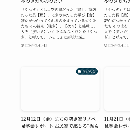
やつぎたちのつどい
やつぎたち
「やつぎ」とは... 空き家だった【家】、商店
「やつぎ」とは
だった長【屋】、にぎやかだった学び【舎】
だった長【屋
誰かがつかってくれるのをまっている≪や≫
誰かがつかっ
たち その後を【継ぎ】、【次々】と挑戦し、
たち その後を
人を【接いで】いく そんなひとびとを「やつ
人を【接いで】
ぎ」と呼んで、 いっしょに房総地域...
ぎ」と呼んで、 
2026年2月14日
2026年2月13日
学びの会
12月12日（金）まちの空き家リノベ
11月21日
見学会レポート 古民家で感じる“温も
見学会レポ