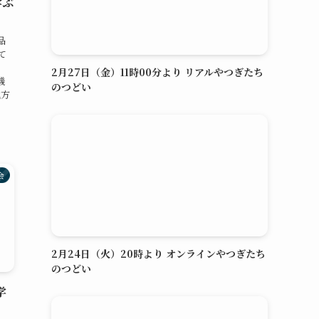
学ぶ
品
て
2月27日（金）11時00分より リアルやつぎたち
機
のつどい
地方
会
2月24日（火）20時より オンラインやつぎたち
のつどい
学